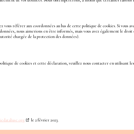
 traitement de vos données. Nous obtempérerons, à moins que certaines raisons 
ez vous référer aux coordonnées au bas de cette politique de cookies. Si vous av
s données, nous aimerions en être informés, mais vous avez également le droit
’autorité chargée de la protection des données).
itique de cookies et cette déclaration, veuillez nous contacter en utilisant le
iedatabase.org
le 2 février 2023.