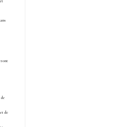
net
dans
seront
 de
 et de