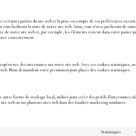
 certaines parties du site web et la prise en compte de vos préférences en tant
ous facilitons la visite de notre site web. Ainsi, vous n’avez pas besoin de saisir
site de notre site web et, par exemple, les éléments restent dans votre panier j
 votre consentement.
l’expérience des internautes sur notre site web. Avec ces cookies statistiques, n
te web. Nous demandons votre permission pour placer des cookies statistiques.
 autre forme de stockage local, utilisés pour créer des profils d’internautes af
e site web ou sur plusieurs sites web dans des finalités marketing similaires.
Statistiques
Conse