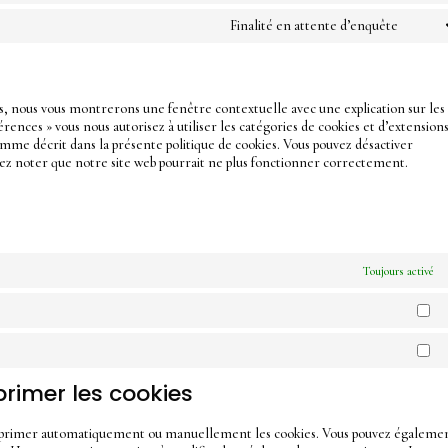
to
Finalité en attente d’enquête
servic
Conse
googl
to
analyt
servic
divers
ois, nous vous montrerons une fenêtre contextuelle avec une explication sur les
érences » vous nous autorisez à utiliser les catégories de cookies et d’extension
omme décrit dans la présente politique de cookies. Vous pouvez désactiver
illez noter que notre site web pourrait ne plus fonctionner correctement.
Toujours activé
St
Ma
primer les cookies
supprimer automatiquement ou manuellement les cookies. Vous pouvez égaleme