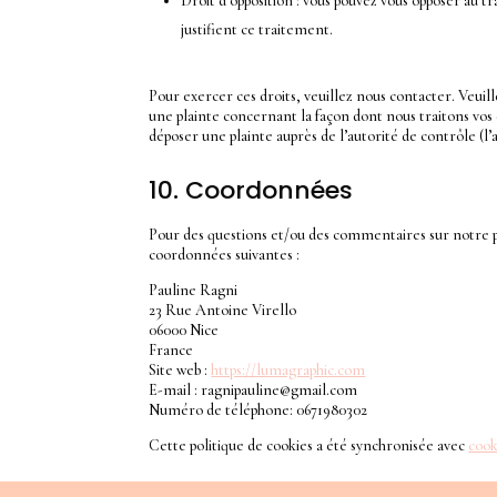
Droit d’opposition : vous pouvez vous opposer au
justifient ce traitement.
Pour exercer ces droits, veuillez nous contacter. Veuill
une plainte concernant la façon dont nous traitons vo
déposer une plainte auprès de l’autorité de contrôle (l
10. Coordonnées
Pour des questions et/ou des commentaires sur notre pol
coordonnées suivantes :
Pauline Ragni
23 Rue Antoine Virello
06000 Nice
France
Site web :
https://lumagraphic.com
E-mail :
moc.liamg@eniluapingar
Numéro de téléphone: 0671980302
Cette politique de cookies a été synchronisée avec
cook