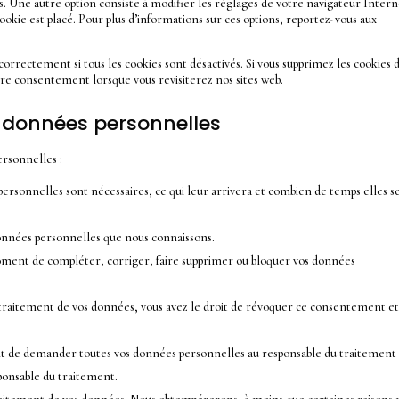
és. Une autre option consiste à modifier les réglages de votre navigateur Inter
ookie est placé. Pour plus d’informations sur ces options, reportez-vous aux
orrectement si tous les cookies sont désactivés. Si vous supprimez les cookies 
tre consentement lorsque vous revisiterez nos sites web.
s données personnelles
ersonnelles :
personnelles sont nécessaires, ce qui leur arrivera et combien de temps elles 
 données personnelles que nous connaissons.
t moment de compléter, corriger, faire supprimer ou bloquer vos données
traitement de vos données, vous avez le droit de révoquer ce consentement et
roit de demander toutes vos données personnelles au responsable du traitement
sponsable du traitement.