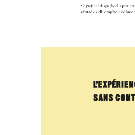
Ce projet de design global a pour but 
identité visuelle complète et déclinée 