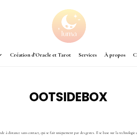
Création d’Oracle et Tarot
Services
À propos
C
OOTSIDEBOX
 à distance sans contact, qui se fait uniquement par des gestes. Il se base sur la technologie 