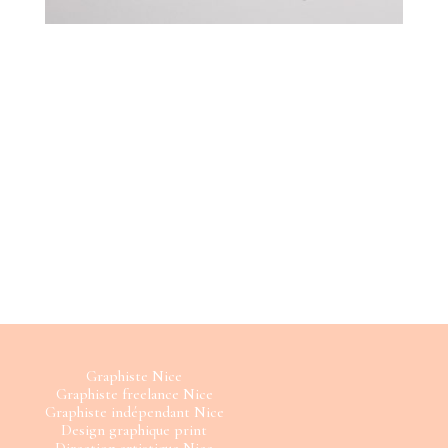
Graphiste Nice
Graphiste freelance Nice
Graphiste indépendant Nice
Design graphique print